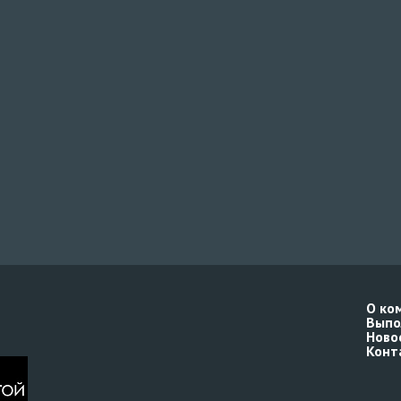
О ко
Выпо
Ново
Конт