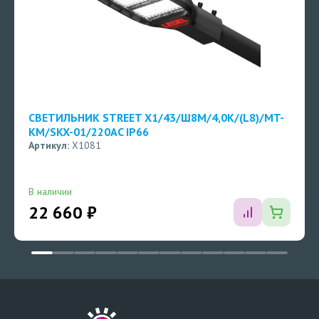
СВЕТИЛЬНИК STREET X1/43/Ш8M/4,0K/(L8)/MT-
КМ/SKX-01/220AC IP66
Артикул:
X1081
В наличии
22 660 ₽